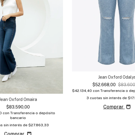
Jean Oxford Odaly
$52.668,00
$83.600
$42.134,40
con
Transferencia o de
3
cuotas sin interés de
$17
Jean Oxford Omaira
Comprar
$83.590,00
00
con
Transferencia o depósito
bancario
s sin interés de
$27.863,33
Comprar