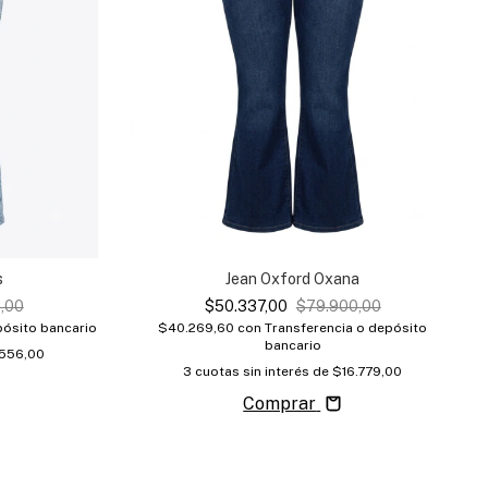
s
Jean Oxford Oxana
,00
$50.337,00
$79.900,00
pósito bancario
$40.269,60
con
Transferencia o depósito
bancario
.556,00
3
cuotas sin interés de
$16.779,00
Comprar