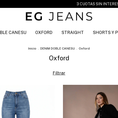
3 CUOTAS SIN INTERES
ENVIO GRATIS A PART
BLE CANESU
OXFORD
STRAIGHT
SHORTS Y 
Inicio
.
DENIM DOBLE CANESU
.
Oxford
Oxford
Filtrar