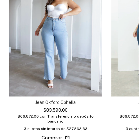
Jean Oxford Ophelia
$83.590,00
$66.872,00
con
Transferencia o depósito
$66.872,
bancario
3
cuotas sin interés de
$27.863,33
3
cuota
Comprar