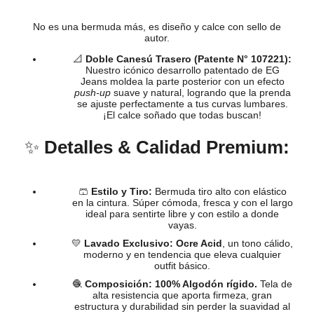
No es una bermuda más, es diseño y calce con sello de
autor.
📐
Doble Canesú Trasero (Patente N° 107221):
Nuestro icónico desarrollo patentado de EG
Jeans moldea la parte posterior con un efecto
push-up
suave y natural, logrando que la prenda
se ajuste perfectamente a tus curvas lumbares.
¡El calce soñado que todas buscan!
✨
Detalles & Calidad Premium:
🩳
Estilo y Tiro:
Bermuda tiro alto con elástico
en la cintura. Súper cómoda, fresca y con el largo
ideal para sentirte libre y con estilo a donde
vayas.
💛
Lavado Exclusivo:
Ocre Acid
, un tono cálido,
moderno y en tendencia que eleva cualquier
outfit básico.
🧶
Composición:
100% Algodón rígido.
Tela de
alta resistencia que aporta firmeza, gran
estructura y durabilidad sin perder la suavidad al