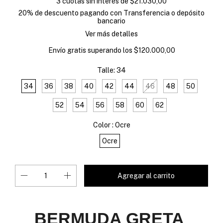
3
cuotas sin interés de
$21.030,00
20% de descuento
pagando con Transferencia o depósito
bancario
Ver más detalles
Envío gratis
superando los
$120.000,00
Talle:
34
34
36
38
40
42
44
46
48
50
52
54
56
58
60
62
Color :
Ocre
Ocre
BERMUDA GRETA