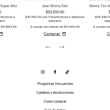
 Super Alto
Jean Skinny Sati
Skinny Tiro 
0
$52.200,00
sferencia o
$41.760,00
con
Transferencia o depósito
$52.440,
ario
bancario
dep
e
$17.893,33
3
cuotas sin interés de
$17.400,00
3
cuotas si
Comprar
C
Preguntas frecuentes
Cambios y devoluciones
Como comprar