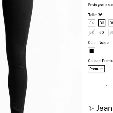
Envío gratis
su
Talle:
36
34
36
3
58
60
6
Color:
Negro
Calidad:
Premi
Premium
✨ Jean 