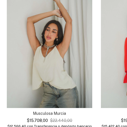
Musculosa Murcia
$15.708,00
$22.440,00
$1
$12.566,40
con
Transferencia o depósito bancario
$15.422,40
con