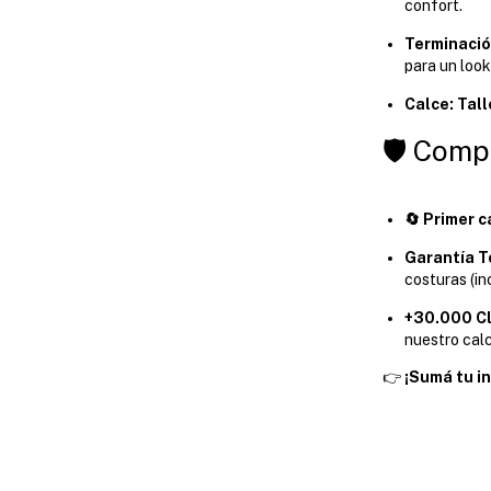
confort.
Terminaci
para un look
Calce:
Tall
🛡️ Comp
🔄 Primer c
Garantía To
costuras (in
+30.000 Cl
nuestro calc
👉
¡Sumá tu in