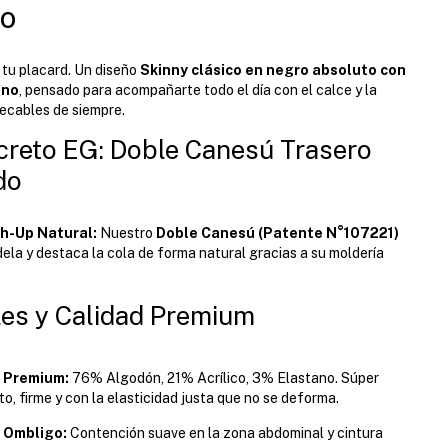
o
e tu placard. Un diseño
Skinny clásico en negro absoluto con
ono
, pensado para acompañarte todo el día con el calce y la
ecables de siempre.
creto EG: Doble Canesú Trasero
do
h-Up Natural:
Nuestro
Doble Canesú (Patente N°107221)
ela y destaca la cola de forma natural gracias a su moldería
les y Calidad Premium
 Premium:
76% Algodón, 21% Acrílico, 3% Elastano. Súper
to, firme y con la elasticidad justa que no se deforma.
l Ombligo:
Contención suave en la zona abdominal y cintura