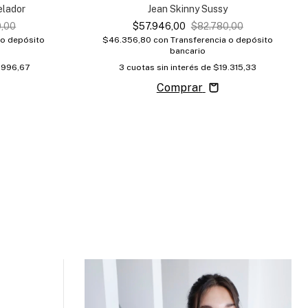
elador
Jean Skinny Sussy
0,00
$57.946,00
$82.780,00
 o depósito
$46.356,80
con
Transferencia o depósito
bancario
.996,67
3
cuotas sin interés de
$19.315,33
Comprar