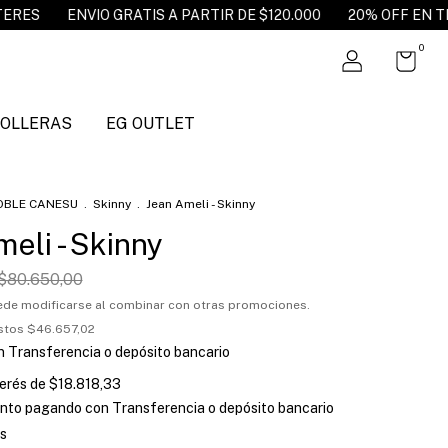
A PARTIR DE $120.000
20% OFF EN TRANSFERENCIA
3 CU
0
POLLERAS
EG OUTLET
OBLE CANESU
.
Skinny
.
Jean Ameli - Skinny
eli - Skinny
$80.650,00
ede modificarse al combinar con otras promociones.
estos
$46.657,02
n
Transferencia o depósito bancario
terés de
$18.818,33
nto
pagando con Transferencia o depósito bancario
s