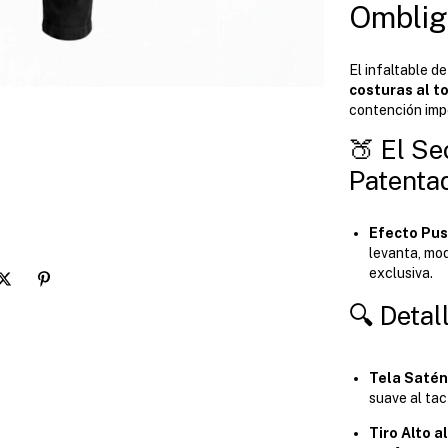
Omblig
El infaltable d
costuras al t
contención imp
🍑 El Se
Patenta
Efecto Pus
levanta, mod
exclusiva.
🔍 Detal
Tela Satén
suave al tac
Tiro Alto a