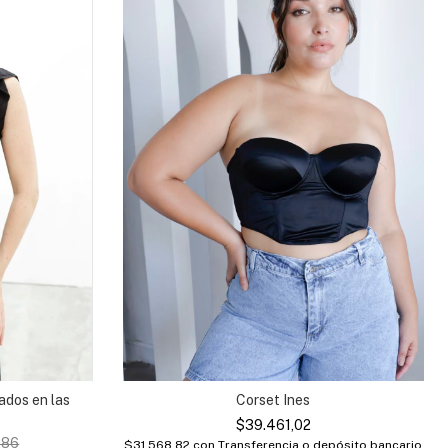
Corset Ines
ados en las
$39.461,02
,86
$31.568,82
con
Transferencia o depósito bancario