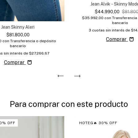
Jean Alvik - Skinny Mod
$44.990,00
$81.80
$35.992,00
con
Transferencia
bancario
Jean Skinny Aleri
3
cuotas sin interés de
$14
$81.800,00
Comprar
00
con
Transferencia o depósito
bancario
s sin interés de
$27.266,67
Comprar
Para comprar con este producto
0% OFF
HOTEG🔥 30% OFF