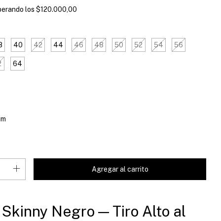
perando los
$120.000,00
8
40
42
44
46
48
50
52
54
56
2
64
um
Skinny Negro — Tiro Alto al