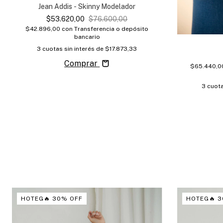
Jean Addis - Skinny Modelador
$53.620,00
$76.600,00
$42.896,00
con
Transferencia o depósito
bancario
3
cuotas sin interés de
$17.873,33
Comprar
$65.440,
3
cuota
HOTEG🔥 30% OFF
HOTEG🔥 3