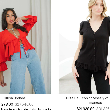
Blusa Brenda
Blusa Belli con botones y vol
mangas
9.278,00
$27.540,00
$21.928,80
$31.326
Transferencia o depósito bancario