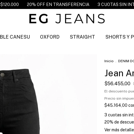
N TRANSFERENCIA
3 CUOTAS SIN INTERES
ENVIO GRATIS 
BLE CANESU
OXFORD
STRAIGHT
SHORTS Y 
Inicio
.
DENIM D
Jean Am
$56.455,00
El descuento pu
Precio sin impu
$45.164,00
co
3
cuotas sin in
20% de descue
Ver más detalle