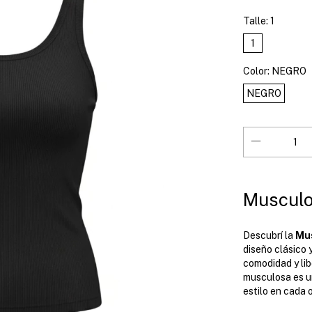
Talle:
1
1
Color:
NEGRO
NEGRO
Musculo
Descubrí la
Mus
diseño clásico 
comodidad y lib
musculosa es un
estilo en cada 