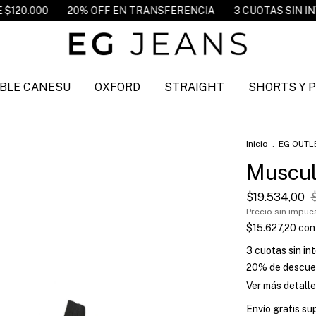
% OFF EN TRANSFERENCIA
3 CUOTAS SIN INTERES
ENVIO
BLE CANESU
OXFORD
STRAIGHT
SHORTS Y 
Inicio
.
EG OUTL
Muscul
$19.534,00
Precio sin impu
$15.627,20
con
3
cuotas sin in
20% de descue
Ver más detalle
Envío gratis
su