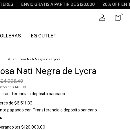
 GRATIS A PARTIR DE $120.000
20% OFF EN TRANSFERENCIA
0
POLLERAS
EG OUTLET
ET
.
Musculosa Nati Negra de Lycra
osa Nati Negra de Lycra
$24.905,49
estos
$16.143,80
Transferencia o depósito bancario
terés de
$6.511,33
nto
pagando con Transferencia o depósito bancario
s
perando los
$120.000,00