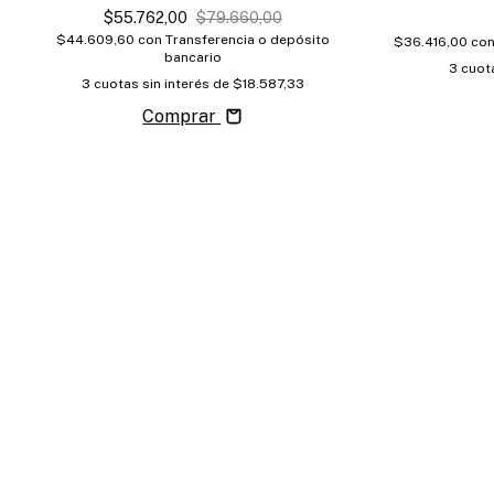
$55.762,00
$79.660,00
$44.609,60
con
Transferencia o depósito
$36.416,00
co
bancario
3
cuota
3
cuotas sin interés de
$18.587,33
Comprar