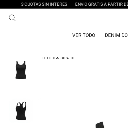
TAS SIN INTERES
ENVIO GRATIS A PARTIR DE $120.000
20
VER TODO
DENIM DO
HOTEG🔥 30% OFF