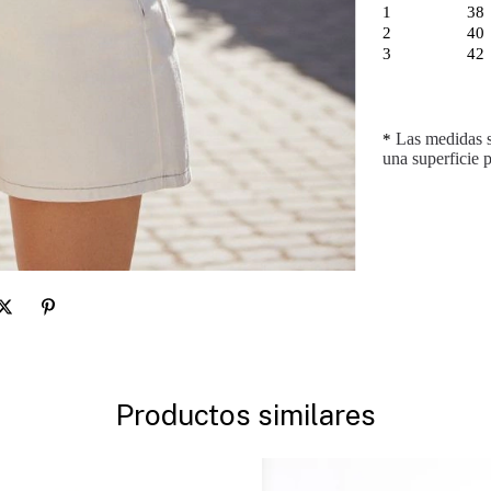
1
38
2
40
3
42
*
Las medidas se
una superficie p
Productos similares