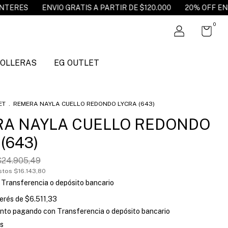
ATIS A PARTIR DE $120.000
20% OFF EN TRANSFERENCIA
0
POLLERAS
EG OUTLET
ET
.
REMERA NAYLA CUELLO REDONDO LYCRA (643)
A NAYLA CUELLO REDONDO
(643)
$24.905,49
estos
$16.143,80
Transferencia o depósito bancario
terés de
$6.511,33
nto
pagando con Transferencia o depósito bancario
s