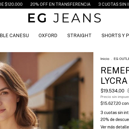
FF EN TRANSFERENCIA
3 CUOTAS SIN INTERES
ENVIO GR
BLE CANESU
OXFORD
STRAIGHT
SHORTS Y 
Inicio
.
EG OUTL
REMER
LYCRA 
$19.534,00
Precio sin impu
$15.627,20
con
3
cuotas sin in
20% de descue
Ver más detalle