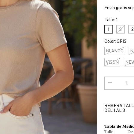
Envío gratis
su
Talle:
1
1
3
2
Color:
GRIS
BLANCO
N
VISON
NEV
REMERA TALL
DEL 1 AL 3
Tabla de Medid
Talle
De 