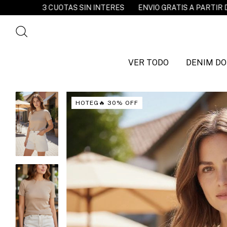
 SIN INTERES
ENVIO GRATIS A PARTIR DE $120.000
20% O
VER TODO
DENIM DO
HOTEG🔥 30% OFF