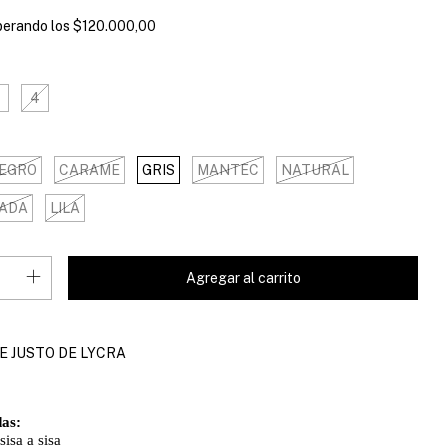
perando los
$120.000,00
4
EGRO
CARAME
GRIS
MANTEC
NATURAL
ADA
LILA
E JUSTO DE LYCRA
as:
sisa a sisa