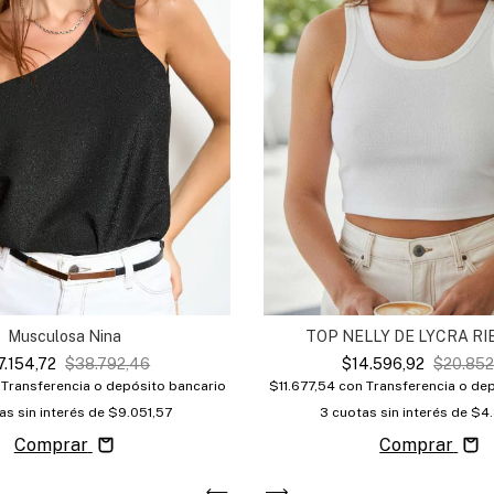
TOP NELLY DE LYCRA RIB
Musculosa Nina
$14.596,92
$20.852
7.154,72
$38.792,46
$11.677,54
con
Transferencia o de
Transferencia o depósito bancario
3
cuotas sin interés de
$4.
as sin interés de
$9.051,57
Comprar
Comprar