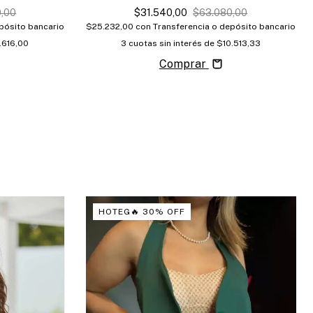
,00
$31.540,00
$63.080,00
pósito bancario
$25.232,00
con
Transferencia o depósito bancario
.616,00
3
cuotas sin interés de
$10.513,33
Comprar
HOTEG🔥 30% OFF