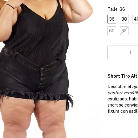
Talle:
36
36
38
4
60
62
Short Tiro Al
Descubre el
aj
confort versátil
estilizado. Fab
short se convie
figura con estil