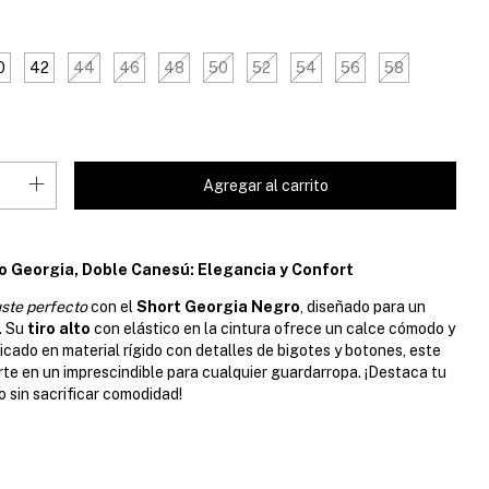
0
42
44
46
48
50
52
54
56
58
to Georgia
, Doble Canesú
: Elegancia y Confort
uste perfecto
con el
Short Georgia Negro
, diseñado para un
. Su
tiro alto
con elástico en la cintura ofrece un calce cómodo y
ricado en material rígido con detalles de bigotes y botones, este
rte en un imprescindible para cualquier guardarropa. ¡Destaca tu
o sin sacrificar comodidad!