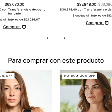
$63.080,00
$37.848,00
$63.080
00
con
Transferencia o depósito
$30.278,40
con
Transferencia o de
bancario
3
cuotas sin interés de
$12
s sin interés de
$21.026,67
Comprar
Comprar
Para comprar con este producto
0% OFF
HOTEG🔥 30% OFF