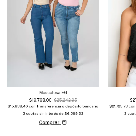
Musculosa EG
$19.798,00
$25.242,95
$2
$15.838,40
con
Transferencia o depósito bancario
$21.723,78
con
3
cuotas sin interés de
$6.599,33
3
cuot
Comprar