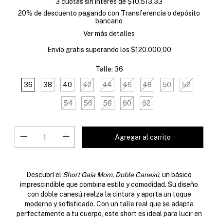
3
cuotas sin interés de
$10.513,33
20% de descuento
pagando con Transferencia o depósito
bancario
Ver más detalles
Envío gratis
superando los
$120.000,00
Talle:
36
36
38
40
42
44
46
48
50
52
54
56
58
60
62
Descubrí el
Short Gaia Mom, Doble Canesú
, un básico
imprescindible que combina estilo y comodidad. Su diseño
con doble canesú realza la cintura y aporta un toque
moderno y sofisticado. Con un talle real que se adapta
perfectamente a tu cuerpo, este short es ideal para lucir en