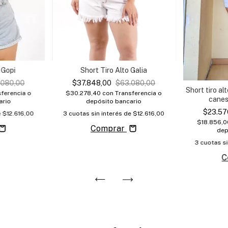
Short Tiro Alto Galia
 Gopi
$37.848,00
$63.080,00
.080,00
Short tiro al
$30.278,40
con
Transferencia o
ferencia o
cane
depósito bancario
ario
$23.57
3
cuotas sin interés de
$12.616,00
e
$12.616,00
$18.856,
Comprar
dep
3
cuotas si
C