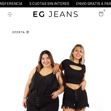
NCIA
3 CUOTAS SIN INTERES
ENVIO GRATIS A PARTIR DE $
0
OFERTA 🤑